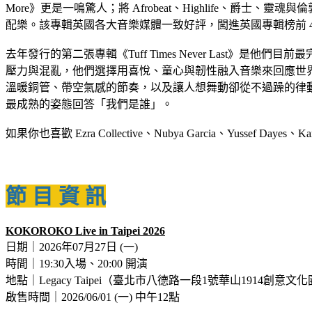
More》更是一鳴驚人；將 Afrobeat、Highlife、爵士
配樂。該專輯英國各大音樂媒體一致好評，闖進英國專輯榜前 
去年發行的第二張專輯《Tuff Times Never Las
壓力與混亂，他們選擇用喜悅、童心與韌性融入音樂來回應世界。專輯大幅拉開
溫暖銅管、帶空氣感的節奏，以及讓人想舞動卻從不過躁的律動。
最成熟的姿態回答「我們是誰」。
如果你也喜歡 Ezra Collective、Nubya Garcia、Yussef 
節 目 資 訊
KOKOROKO Live in Taipei 2026
日期｜2026年07月27日 (一)
時間｜19:30入場、20:00 開演
地點｜Legacy Taipei（臺北市八德路一段1號華山1914創意文
啟售時間｜2026/06/01 (一) 中午12點