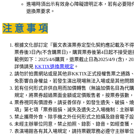
進場時須出示有效身心障礙證明正本，若有必要陪
退換票要求。
注 意 事 項
根據文化部訂定『藝文表演票券定型化契約應記載及不得
票券後3日內(不含購票日)，購買票券後第4日起不接受
範例如下：2025/4/6購買，退票截止日為2025/4/9 (含)，2
詳情請見
KKTIX退換票規定
。
請勿於拍賣網站或是其他非KKTIX正式授權售票之通路
免影響自身權益，若發生演出現場無法入場或是其他問題，
若有任何形式非供自用而加價轉售（無論加價名目為代購
規定，將票券超過票面金額或定價販售者，按票券張數，
票券視同有價證券，請妥善保存，如發生遺失、破損、燒
項」第七項「票券毀損、滅失及遺失之入場機制：主辦單
禁止攜帶外食、除手機之外任何形式之拍攝及錄音電子設
未經主辦單位同意，禁止拍照、錄影、錄音。如經查獲，
表演場館各有其入場規定，請持票觀眾務必遵守主辦單位