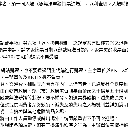
伴者，須一同入場（恕無法單獨持票進場），以利查驗。入場時
記載事項』第六項「退、換票機制」之規定共有四種方案之退換
退換票申請，請求退換票日期以郵戳寄送日為準，退票需酌收票面
025/4/10 (含)起的退票不再受理。
、網站購票、也不要透過陌生代購進行購票，主辦單位與KKTI
主辦單位及KKTIX概不負責。
費、交通費、補貼等均包含在內）之情事者，已違反社會秩序維
由直轄市政府、縣（市）政府處每張票面金額之十倍至五十倍罰
毀或無法辨識等狀況，恕不補發。如遇票券毀損、滅失或遺失，
位應提供消費者票券毀損、滅失及遺失時之入場機制並詳加說明。
備、自拍棒與其他危險物品入場。
將由工作人員勸導或請出場外，情節嚴重者不予再次進場。
及場館各項規定，如有干擾演出秩序之行為，主辦單位有權拒絕