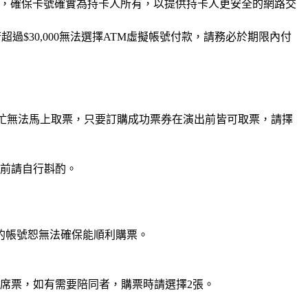
證碼，確保卡號確實為持卡人所有，以提供持卡人更安全的網路交
$30,000無法選擇ATM虛擬帳號付款，請務必於期限內付
統繁忙無法馬上取票，只要訂購成功票券在演出前皆可取票，請擇
票前請自行斟酌。
的帳號恕無法確保能順利購票。
席票，如有需要陪同者，購票時請選擇2張。