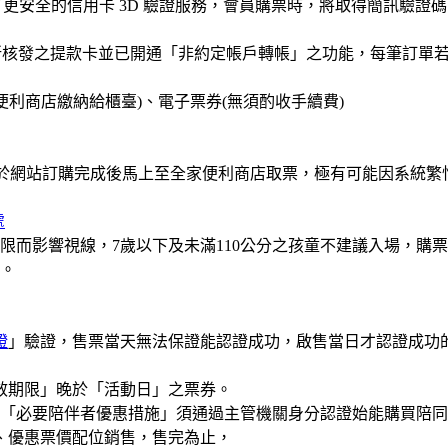
了更安全的信用卡 3D 驗證服務，會員購票時，將取得簡訊驗
核發之提款卡並已開通「非約定帳戶轉帳」之功能，每筆訂單若超過
家便利商店繳納給櫃臺)、電子票券(無須酌收手續費)
售當天於網站訂購完成後馬上至全家便利商店取票，極有可能因系
處
限而影響視線，7歲以下及未滿110公分之孩童不建議入場，購
。
證
」驗證，售票當天無法保證能認證成功，啟售當日才認證成功
效期限」晚於「活動日」之票券。
，「必要陪伴者優惠措施」須通過主管機關身分認證始能購買陪同
、優惠票價配位銷售，售完為止，