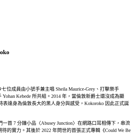
oko
員由小號手兼主唱 Sheila Maurice-Grey、打擊樂手
on 及鍵盤手 Yohan Kebede 所共組。2014 年，當倫敦新爵士還沒成為顯
時表達身為倫敦長大的黑人身分與感受，Kokoroko 因此正式誕
錄他們一首 7 分鐘小品〈Abusey Junction〉在網路口耳相傳下，串流
實力。其後於 2022 年問世的首張正式專輯《Could We Be