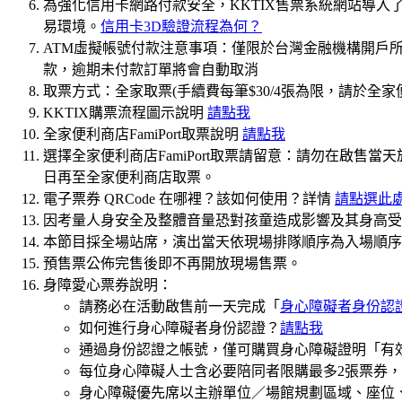
為強化信用卡網路付款安全，KKTIX售票系統網站導入
易環境。
信用卡3D驗證流程為何？
ATM虛擬帳號付款注意事項：僅限於台灣金融機構開戶所
款，逾期未付款訂單將會自動取消
取票方式：全家取票(手續費每筆$30/4張為限，請於全
KKTIX購票流程圖示說明
請點我
全家便利商店FamiPort取票說明
請點我
選擇全家便利商店FamiPort取票請留意：請勿在啟
日再至全家便利商店取票。
電子票券 QRCode 在哪裡？該如何使用？詳情
請點選此
因考量人身安全及整體音量恐對孩童造成影響及其身高受
本節目採全場站席，演出當天依現場排隊順序為入場順序
預售票公佈完售後即不再開放現場售票。
身障愛心票券說明：
請務必在活動啟售前一天完成「
身心障礙者身份認
如何進行身心障礙者身份認證？
請點我
通過身份認證之帳號，僅可購買身心障礙證明「有
每位身心障礙人士含必要陪同者限購最多2張票券
身心障礙優先席以主辦單位／場館規劃區域、座位