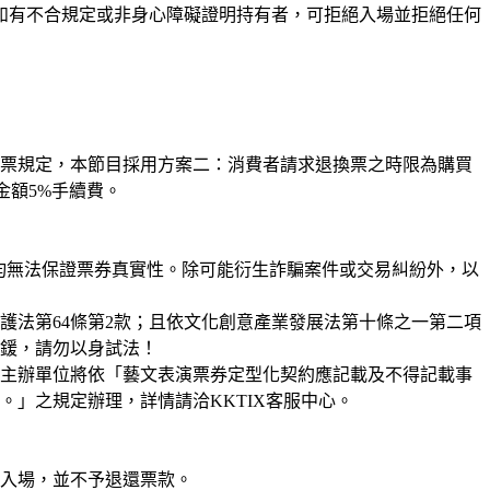
如有不合規定或非身心障礙證明持有者，可拒絕入場並拒絕任何
票規定，本節目採用方案二：消費者請求退換票之時限為購買
金額5%手續費。
X均無法保證票券真實性。除可能衍生詐騙案件或交易糾紛外，以
護法第64條第2款；且依文化創意產業發展法第十條之一第二項
鍰，請勿以身試法！
主辦單位將依「藝文表演票券定型化契約應記載及不得記載事
」之規定辦理，詳情請洽KKTIX客服中心。
入場，並不予退還票款。