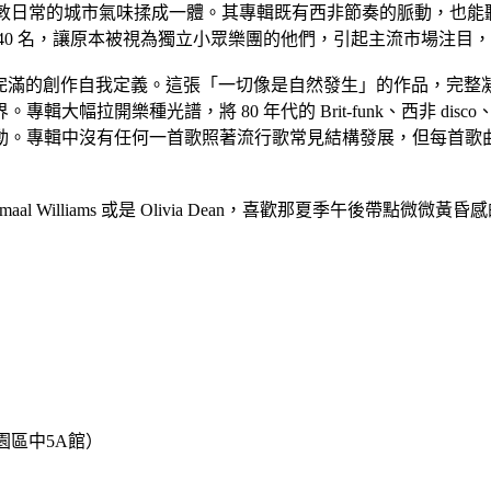
、靈魂與倫敦日常的城市氣味揉成一體。其專輯既有西非節奏的脈動，也能聽出
40 名，讓原本被視為獨立小眾樂團的他們，引起主流市場注目
t》是他們目前最完滿的創作自我定義。這張「一切像是自然發生」的作
樂種光譜，將 80 年代的 Brit-funk、西非 disco、Bo
專輯中沒有任何一首歌照著流行歌常見結構發展，但每首歌曲卻充滿
Dayes、Kamaal Williams 或是 Olivia Dean，喜歡那夏季午
化園區中5A館）