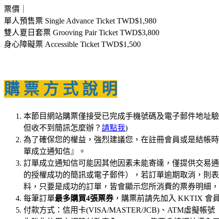
票價｜
單人預售票 Single Advance Ticket TWD$1,980
雙人夏日套票 Grooving Pair Ticket TWD$3,800
身心障礙票 Accessible Ticket TWD$1,500
購 票 方 式 說 明
本節目網站購票僅接受已完成手機號碼及電子郵件地址驗
但收不到簡訊怎麼辦？
請點我
)
為了確保您的權益，強烈建議您，在註冊會員或是結帳時填
單成立通知信』。
訂單成立通知信可能因其他因素未能寄達，僅提供交易通
的授權成功的簡訊或電子郵件），若訂單逾期取消，則表
料，只要是成功的訂單，皆會顯示您所消費的票券明細，
每筆訂單
最多購買4張票券
，購票前請先加入 KKTIX
付款方式：信用卡(VISA/MASTER/JCB)、ATM虛擬帳號