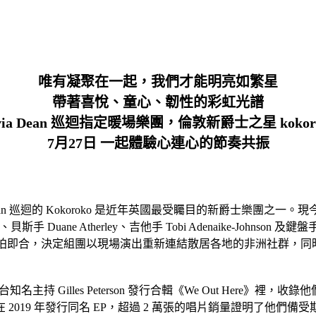
唯有凝聚在一起，我們才能明亮如繁星
帶著喜悅、童心、韌性的彩虹光譜
ivia Dean 巡迴指定暖場樂團，倫敦新爵士之星 kokor
7月27日 一起體驗心連心的節奏共振
 巡迴的 Kokoroko 是近年英國最受矚目的新爵士樂團之一。現今七位成
lawu、貝斯手 Duane Atherley、吉他手 Tobi Adenaike-Johns
想法上一拍即合，決定組團以現場演出重新連結散居各地的非洲社群，同
知名主持 Gilles Peterson 發行合輯《We Out Here》裡，收
19 年發行同名 EP，超過 2 萬張的唱片銷量證明了他們備受期待的