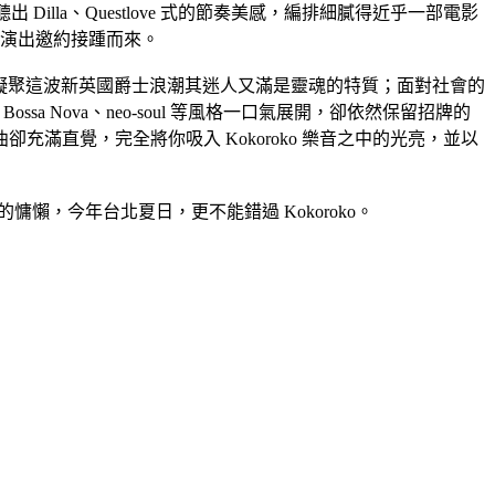
 Dilla、Questlove 式的節奏美感，編排細膩得近乎一部電影
，演出邀約接踵而來。
品，完整凝聚這波新英國爵士浪潮其迷人又滿是靈魂的特質；面對社會的
ssa Nova、neo-soul 等風格一口氣展開，卻依然保留招牌的
直覺，完全將你吸入 Kokoroko 樂音之中的光亮，並以
後帶點微微黃昏感的慵懶，今年台北夏日，更不能錯過 Kokoroko。